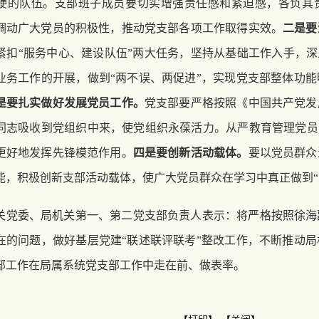
硬的队伍。支部班子成员要切实增强责任感和紧迫感，各负其
调动广大党员的积极性，推动党支部各项工作取得实效。
二是要
紧扣“服务中心、建设队伍”两大任务，坚持从基础工作入手，深
业务工作的开展，做到“两不误、两促进”，实现党支部整体功
是要扎实做好发展党员工作。
党支部要严格按照《中国共产党发
同志吸收到党组织中来，使党组织永葆活力。从严教育管理党员
更好地发挥先锋模范作用。
四是要创新活动载体。
要以党员群众
能，积极创新支部活动载体，使广大党员群众在学习中真正做到“
关党委、局机关第一、第二党支部负责人表示：将严格按照徐海
在的问题，做好基层党建“联述联评联考”整改工作，不断推动
部工作在局属系统党支部工作中走在前、做表率。